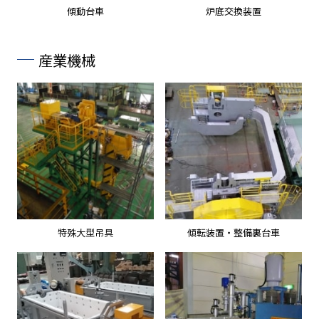
傾動台車
炉底交換装置
産業機械
特殊大型吊具
傾転装置・整備裏台車