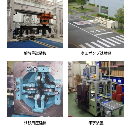
輪荷重試験機
高圧ポンプ試験機
試験用圧延機
印字装置