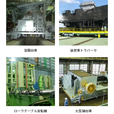
溶鋼台車
装炭車トラバーサ
ローラテーブル反転機
大型鍋台車