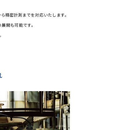
から精密計測までを対応いたします。
の展開も可能です。
。
れ