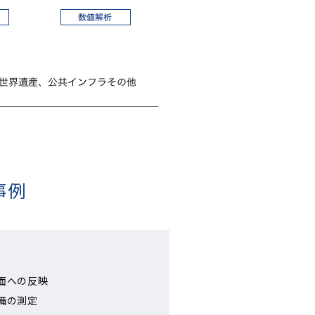
事例
面への反映
備の測定