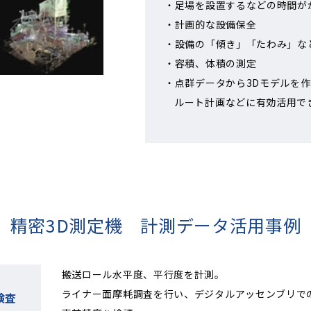
足場を設置するなどの時間が
計画的な設備保全
設備の「傾き」「たわみ」な
容積、体積の測定
点群データから3Dモデルを
ルート計画などに有効活用で
精密3D測定機 計測データ活用事例
搬送ロール水平度、平行度を計測。
ライナー面摩耗調査を行い、デジタルアッセンブリで
検査